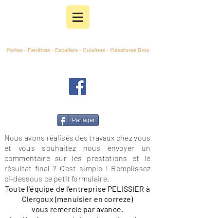
MENUISERIE PELISSIER
Portes - Fenêtres - Escaliers - Cuisines - Ossat
ures Bois
19320 C
LERGOUX
Corr
èze
Partager
Nous avons réalisés des travaux chez vous
et vous souhaitez nous envoyer un
commentaire sur les prestations et le
résultat final ? C'est simple ! Remplissez
ci-dessous ce petit formulaire.
Toute l'équipe de l'entreprise PELISSIER à
Clergoux (menuisier en correze)
vous remercie par avance.