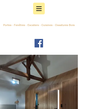
MENUISERIE PELISSIER
Portes - Fenêtres - Escaliers - Cuisines - Ossat
ures Bois
19320 C
LERGOUX
Corr
èze