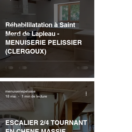
ARTICLES DE
PRESSE
CUISINES
Réhabililatation à Saint
ESCALIERS
Merd de Lapleau -
CHARPENTES
MENUISERIE PELISSIER
(CLERGOUX)
menuiseriepelissie
18 mai
1 min de lecture
ESCALIER 2/4 TOURNANT
EN CHENE MASSIF