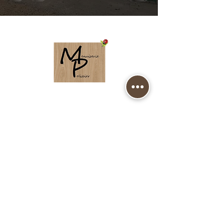
MENUISERIE PELISSIER
9 Les Prévôt
19320 CLERGOUX
Téléphone :
05 55 29 17 76
ACCUEIL
BLOG D'ACTUALITÉS
PORTES-FENÊTRES-VOLETS
PORTES INTERIEURES - PARQUET - LAMBRIS
ESCALIERS
DRESSING ET BIBLIOTHEQUES